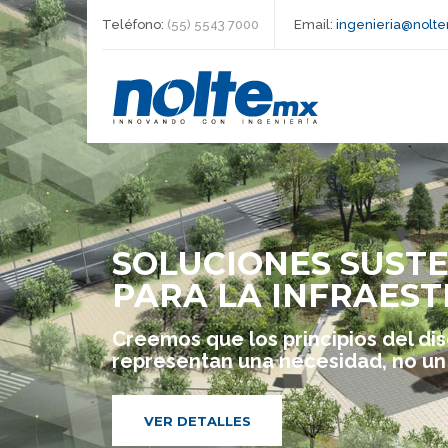
Teléfono:
(55) 5543 7000
Email:
ingenieria@nolt
SOLUCIONES SUST
PARA LA INFRAEST
Creemos que los principios del di
representan una necesidad, no un 
VER DETALLES