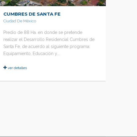
CUMBRES DE SANTA FE
ANGE
Ciudad De México
Puebla,
Predio de 88 Ha. en donde se pretende
El proy
realizar el Desarrollo Residencial Cumbres de
Etapa 
Santa Fe, de acuerdo al siguiente programa:
Angelóp
Equipamiento, Educación y...
del cual
ver detalles
ver det