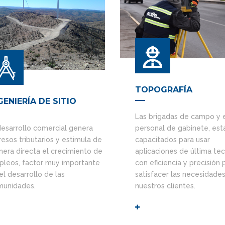
TOPOGRAFÍA
GENIERÍA DE SITIO
Las brigadas de campo y 
personal de gabinete, est
desarrollo comercial genera
capacitados para usar
resos tributarios y estimula de
aplicaciones de última te
era directa el crecimiento de
con eficiencia y precisión 
leos, factor muy importante
satisfacer las necesidade
el desarrollo de las
nuestros clientes.
unidades.