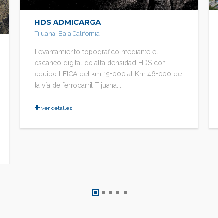
HDS ADMICARGA
Tijuana, Baja California
Levantamiento topográfico mediante el
escaneo digital de alta densidad HDS con
equipo LEICA del km 19+000 al Km 46+000 de
la vía de ferrocarril Tijuana...
ver detalles