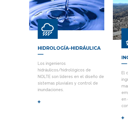
HIDROLOGÍA-HIDRÁULICA
IN
Los ingenieros
hidráulicos/hidrológicos de
El 
NOLTE son líderes en el diseño de
ing
sistemas pluviales y control de
man
inundaciones.
emp
en 
com