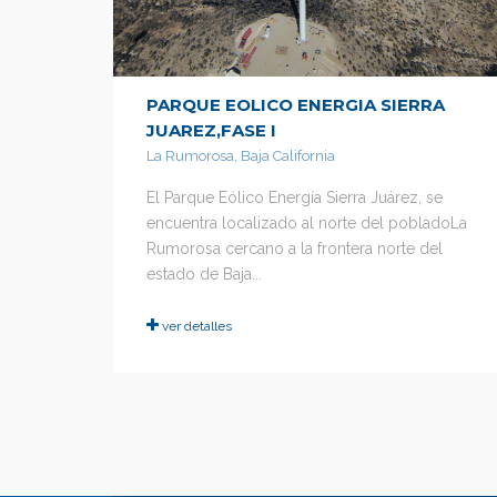
PARQUE EOLICO ENERGIA SIERRA
JUAREZ,FASE I
La Rumorosa, Baja California
El Parque Eólico Energía Sierra Juárez, se
encuentra localizado al norte del pobladoLa
Rumorosa cercano a la frontera norte del
estado de Baja...
ver detalles